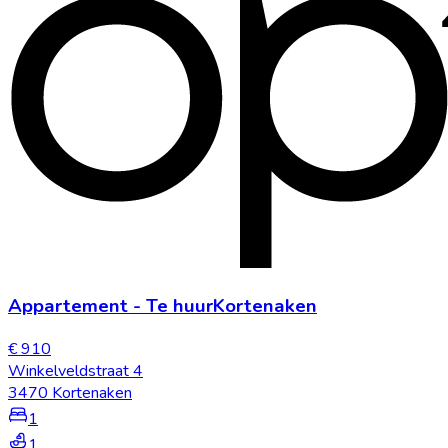
Appartement
-
Te huur
Kortenaken
€ 910
Winkelveldstraat 4
3470 Kortenaken
1
1