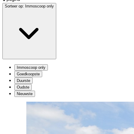
Sorteer op:
Immoscoop only
Immoscoop only
Goedkoopste
Duurste
Oudste
Nieuwste