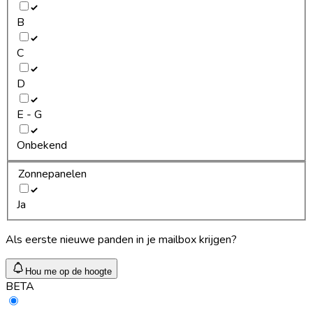
B
C
D
E - G
Onbekend
Zonnepanelen
Ja
Als eerste nieuwe panden in je mailbox krijgen?
Hou me op de hoogte
BETA