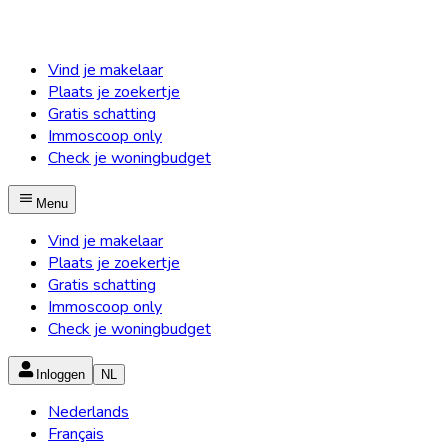
Vind je makelaar
Plaats je zoekertje
Gratis schatting
Immoscoop only
Check je woningbudget
Menu
Vind je makelaar
Plaats je zoekertje
Gratis schatting
Immoscoop only
Check je woningbudget
Inloggen
NL
Nederlands
Français