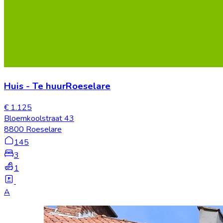
Huis
-
Te huur
Roeselare
€ 1.125
Bloemkoolstraat 43
8800 Roeselare
145
3
1
A