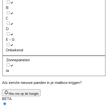
B
C
D
E - G
Onbekend
Zonnepanelen
Ja
Als eerste nieuwe panden in je mailbox krijgen?
Hou me op de hoogte
BETA