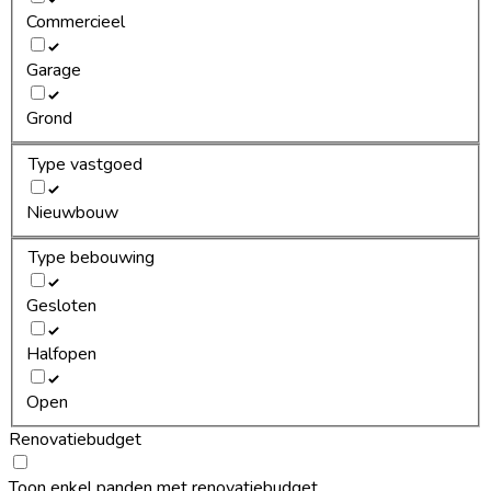
Commercieel
Garage
Grond
Type vastgoed
Nieuwbouw
Type bebouwing
Gesloten
Halfopen
Open
Renovatiebudget
Toon enkel panden met renovatiebudget