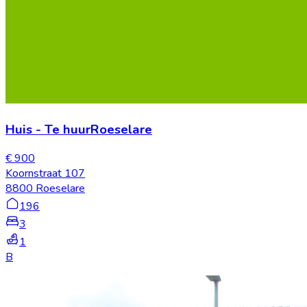
Huis
-
Te huur
Roeselare
€ 900
Koornstraat 107
8800 Roeselare
196
3
1
B