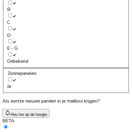
B
C
D
E - G
Onbekend
Zonnepanelen
Ja
Als eerste nieuwe panden in je mailbox krijgen?
Hou me op de hoogte
BETA