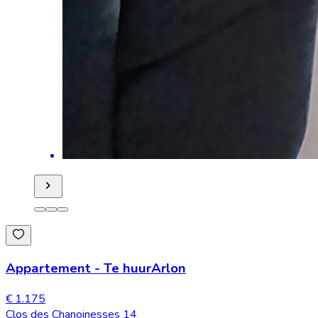
Appartement
-
Te huur
Arlon
€ 1.175
Clos des Chanoinesses 14