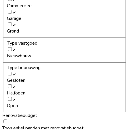
Commercieel
Garage
Grond
Type vastgoed
Nieuwbouw
Type bebouwing
Gesloten
Halfopen
Open
Renovatiebudget
Toon enkel panden met renovatiebudget