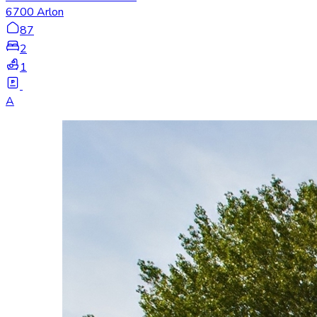
6700 Arlon
87
2
1
A