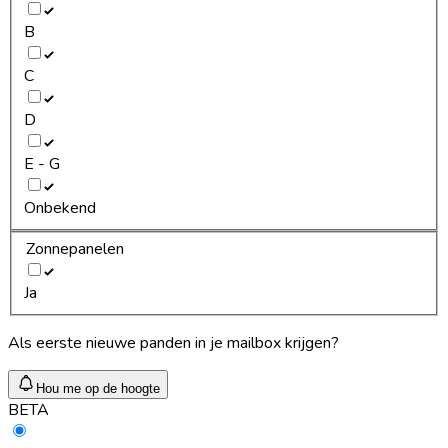
B
C
D
E - G
Onbekend
Zonnepanelen
Ja
Als eerste nieuwe panden in je mailbox krijgen?
Hou me op de hoogte
BETA