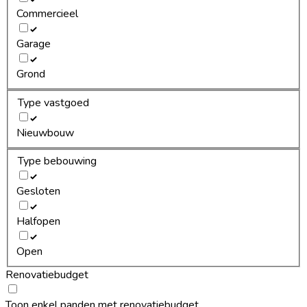
Commercieel
Garage
Grond
Type vastgoed
Nieuwbouw
Type bebouwing
Gesloten
Halfopen
Open
Renovatiebudget
Toon enkel panden met renovatiebudget