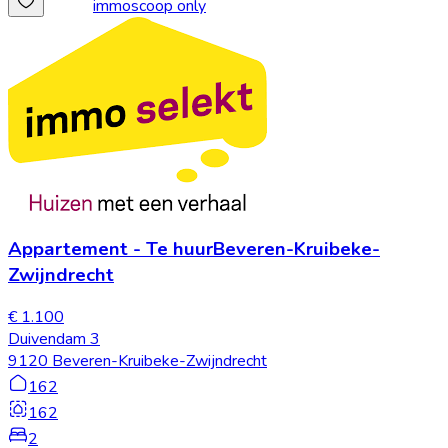
immoscoop only
Appartement
-
Te huur
Beveren-Kruibeke-
Zwijndrecht
€ 1.100
Duivendam 3
9120 Beveren-Kruibeke-Zwijndrecht
162
162
2