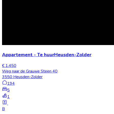
Appartement
-
Te huur
Heusden-Zolder
€ 1.450
Weg naar de Grauwe Steen 40
3550 Heusden-Zolder
194
5
1
B