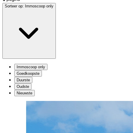
Sorteer op:
Immoscoop only
Immoscoop only
Goedkoopste
Duurste
Oudste
Nieuwste