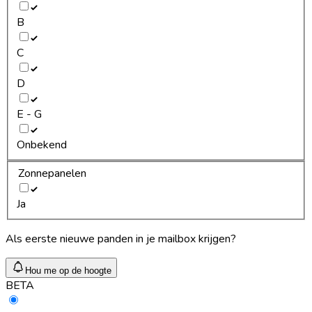
B
C
D
E - G
Onbekend
Zonnepanelen
Ja
Als eerste nieuwe panden in je mailbox krijgen?
Hou me op de hoogte
BETA