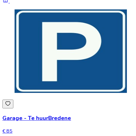
Garage
-
Te huur
Bredene
€ 85