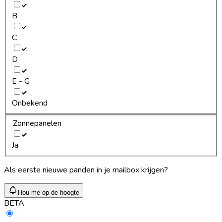
B
C
D
E - G
Onbekend
Zonnepanelen
Ja
Als eerste nieuwe panden in je mailbox krijgen?
Hou me op de hoogte
BETA