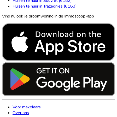
Huizen te huur in Souvret (6182)
Huizen te huur in Trazegnies (6183)
Vind nu ook je droomwoning in de Immoscoop-app
Voor makelaars
Over ons