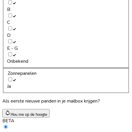
B
C
D
E - G
Onbekend
Zonnepanelen
Ja
Als eerste nieuwe panden in je mailbox krijgen?
Hou me op de hoogte
BETA