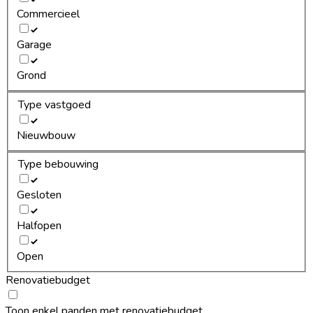
Commercieel
Garage
Grond
Type vastgoed
Nieuwbouw
Type bebouwing
Gesloten
Halfopen
Open
Renovatiebudget
Toon enkel panden met renovatiebudget