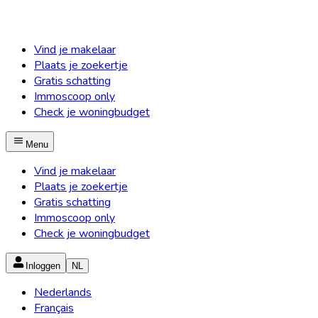
Vind je makelaar
Plaats je zoekertje
Gratis schatting
Immoscoop only
Check je woningbudget
Menu
Vind je makelaar
Plaats je zoekertje
Gratis schatting
Immoscoop only
Check je woningbudget
Inloggen
NL
Nederlands
Français