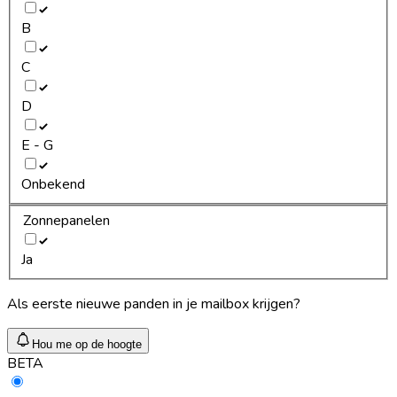
B
C
D
E - G
Onbekend
Zonnepanelen
Ja
Als eerste nieuwe panden in je mailbox krijgen?
Hou me op de hoogte
BETA