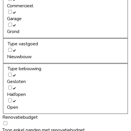
Commercieel
Garage
Grond
Type vastgoed
Nieuwbouw
Type bebouwing
Gesloten
Halfopen
Open
Renovatiebudget
Toon enkel panden met renovatiebudget