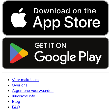
Voor makelaars
Over ons
Algemene voorwaarden
Juridische info
Blog
FAQ