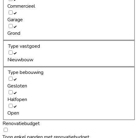
Commercieel
Garage
Grond
Type vastgoed
Nieuwbouw
Type bebouwing
Gesloten
Halfopen
Open
Renovatiebudget
Toon enkel panden met renovatiebudget