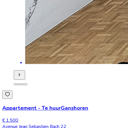
Appartement
-
Te huur
Ganshoren
€ 1.500
Avenue Jean Sebastien Bach 22