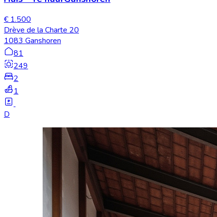
€ 1.500
Drève de la Charte 20
1083 Ganshoren
81
249
2
1
D