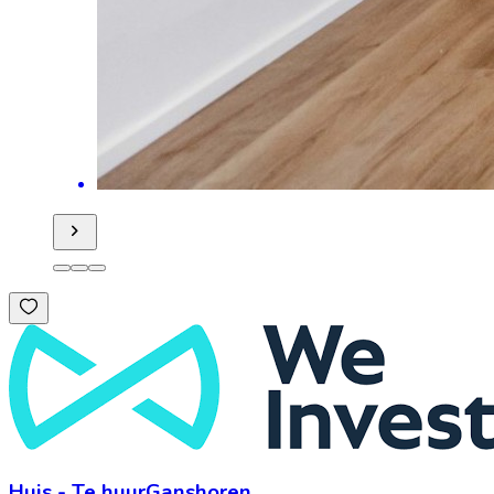
Huis
-
Te huur
Ganshoren