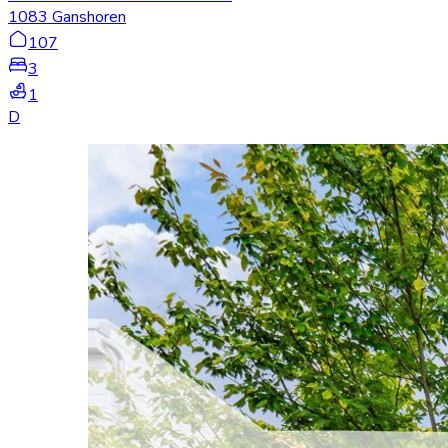
1083 Ganshoren
107
3
1
D