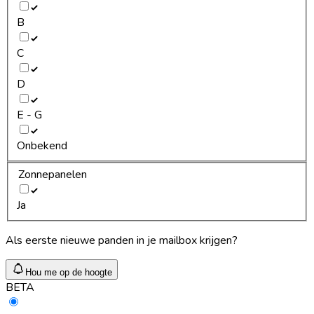
B
C
D
E - G
Onbekend
Zonnepanelen
Ja
Als eerste nieuwe panden in je mailbox krijgen?
Hou me op de hoogte
BETA