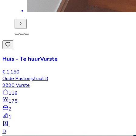
Huis
-
Te huur
Vurste
€ 1.150
Oude Pastorijstraat 3
9890 Vurste
116
175
2
1
D