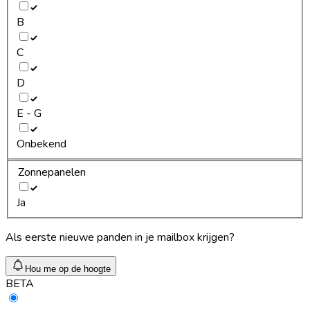
B
C
D
E - G
Onbekend
Zonnepanelen
Ja
Als eerste nieuwe panden in je mailbox krijgen?
Hou me op de hoogte
BETA