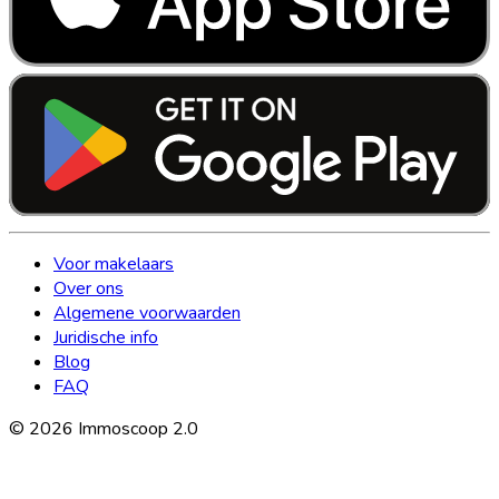
Voor makelaars
Over ons
Algemene voorwaarden
Juridische info
Blog
FAQ
©
2026
Immoscoop 2.0