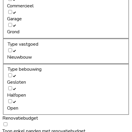
Commercieel
Garage
Grond
Type vastgoed
Nieuwbouw
Type bebouwing
Gesloten
Halfopen
Open
Renovatiebudget
Toon enkel panden met renovatiebudget