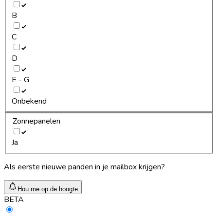
B
C
D
E - G
Onbekend
Zonnepanelen
Ja
Als eerste nieuwe panden in je mailbox krijgen?
Hou me op de hoogte
BETA