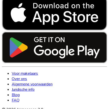
Voor makelaars
Over ons
Algemene voorwaarden
Juridische info
Blog
FAQ