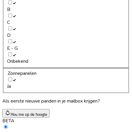
B
C
D
E - G
Onbekend
Zonnepanelen
Ja
Als eerste nieuwe panden in je mailbox krijgen?
Hou me op de hoogte
BETA