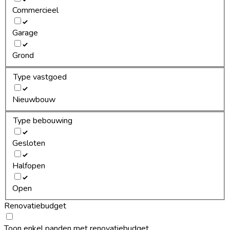
Commercieel
Garage
Grond
Type vastgoed
Nieuwbouw
Type bebouwing
Gesloten
Halfopen
Open
Renovatiebudget
Toon enkel panden met renovatiebudget