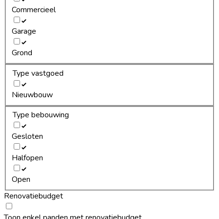
Commercieel
Garage
Grond
Type vastgoed
Nieuwbouw
Type bebouwing
Gesloten
Halfopen
Open
Renovatiebudget
Toon enkel panden met renovatiebudget