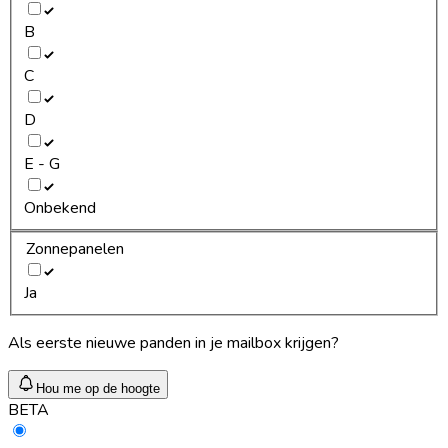
B
C
D
E - G
Onbekend
Zonnepanelen
Ja
Als eerste nieuwe panden in je mailbox krijgen?
Hou me op de hoogte
BETA