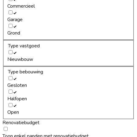
Commercieel
Garage
Grond
Type vastgoed
Nieuwbouw
Type bebouwing
Gesloten
Halfopen
Open
Renovatiebudget
Toon enkel panden met renovatiebudget