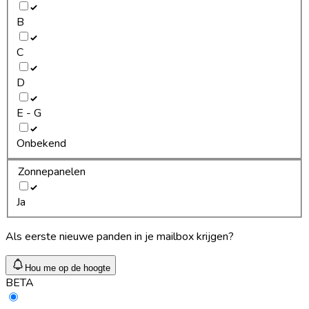
B
C
D
E - G
Onbekend
Zonnepanelen
Ja
Als eerste nieuwe panden in je mailbox krijgen?
Hou me op de hoogte
BETA