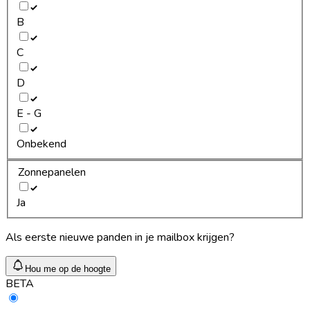
B
C
D
E - G
Onbekend
Zonnepanelen
Ja
Als eerste nieuwe panden in je mailbox krijgen?
Hou me op de hoogte
BETA