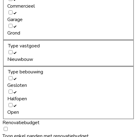
Commercieel
Garage
Grond
Type vastgoed
Nieuwbouw
Type bebouwing
Gesloten
Halfopen
Open
Renovatiebudget
Toon enkel panden met renovatiebudget