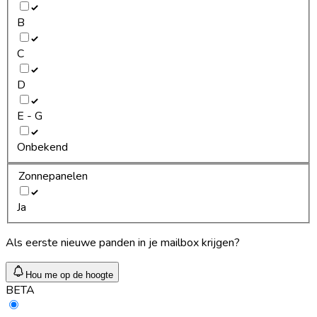
B
C
D
E - G
Onbekend
Zonnepanelen
Ja
Als eerste nieuwe panden in je mailbox krijgen?
Hou me op de hoogte
BETA