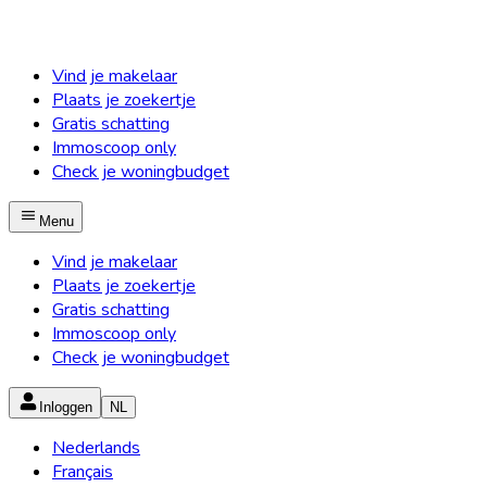
Vind je makelaar
Plaats je zoekertje
Gratis schatting
Immoscoop only
Check je woningbudget
Menu
Vind je makelaar
Plaats je zoekertje
Gratis schatting
Immoscoop only
Check je woningbudget
Inloggen
NL
Nederlands
Français