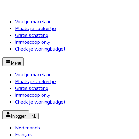
Vind je makelaar
Plaats je zoekertje
Gratis schatting
Immoscoop only
Check je woningbudget
Menu
Vind je makelaar
Plaats je zoekertje
Gratis schatting
Immoscoop only
Check je woningbudget
Inloggen
NL
Nederlands
Français