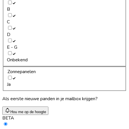
B
C
D
E - G
Onbekend
Zonnepanelen
Ja
Als eerste nieuwe panden in je mailbox krijgen?
Hou me op de hoogte
BETA