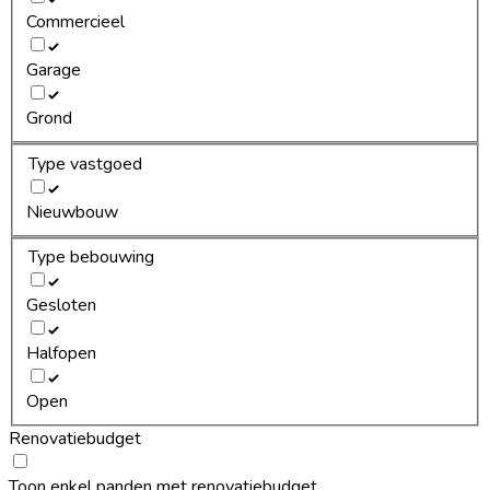
Commercieel
Garage
Grond
Type vastgoed
Nieuwbouw
Type bebouwing
Gesloten
Halfopen
Open
Renovatiebudget
Toon enkel panden met renovatiebudget