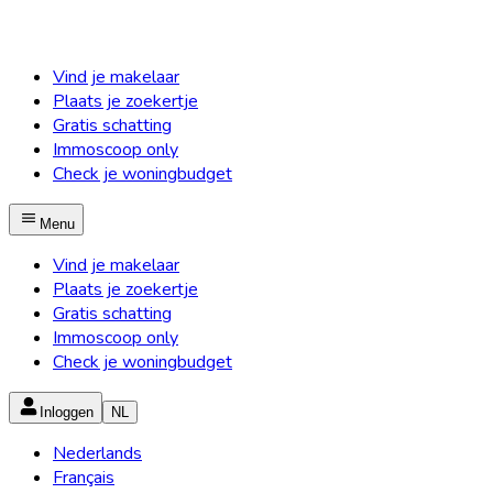
Vind je makelaar
Plaats je zoekertje
Gratis schatting
Immoscoop only
Check je woningbudget
Menu
Vind je makelaar
Plaats je zoekertje
Gratis schatting
Immoscoop only
Check je woningbudget
Inloggen
NL
Nederlands
Français