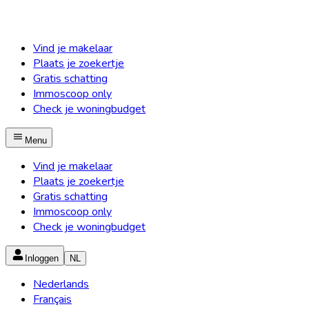
Vind je makelaar
Plaats je zoekertje
Gratis schatting
Immoscoop only
Check je woningbudget
Menu
Vind je makelaar
Plaats je zoekertje
Gratis schatting
Immoscoop only
Check je woningbudget
Inloggen
NL
Nederlands
Français