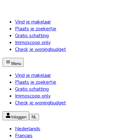
Vind je makelaar
Plaats je zoekertje
Gratis schatting
Immoscoop only
Check je woningbudget
Menu
Vind je makelaar
Plaats je zoekertje
Gratis schatting
Immoscoop only
Check je woningbudget
Inloggen
NL
Nederlands
Français