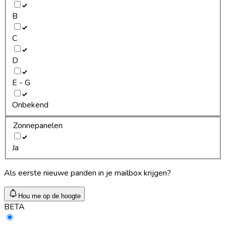
B
C
D
E - G
Onbekend
Zonnepanelen
Ja
Als eerste nieuwe panden in je mailbox krijgen?
Hou me op de hoogte
BETA