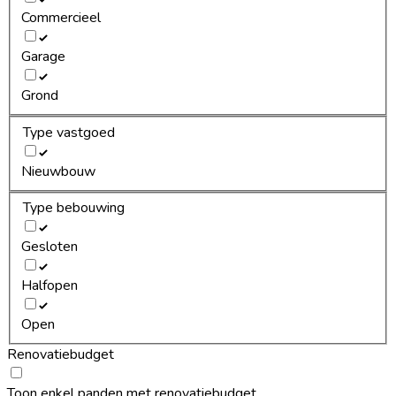
Commercieel
Garage
Grond
Type vastgoed
Nieuwbouw
Type bebouwing
Gesloten
Halfopen
Open
Renovatiebudget
Toon enkel panden met renovatiebudget