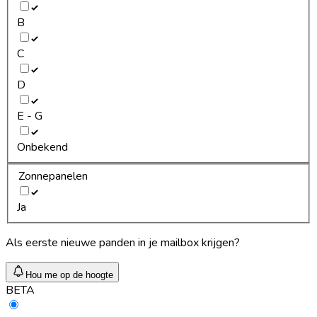
B
C
D
E - G
Onbekend
Zonnepanelen
Ja
Als eerste nieuwe panden in je mailbox krijgen?
Hou me op de hoogte
BETA