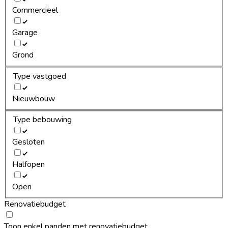
Commercieel
Garage
Grond
Type vastgoed
Nieuwbouw
Type bebouwing
Gesloten
Halfopen
Open
Renovatiebudget
Toon enkel panden met renovatiebudget