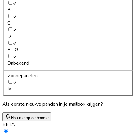
B
C
D
E - G
Onbekend
Zonnepanelen
Ja
Als eerste nieuwe panden in je mailbox krijgen?
Hou me op de hoogte
BETA