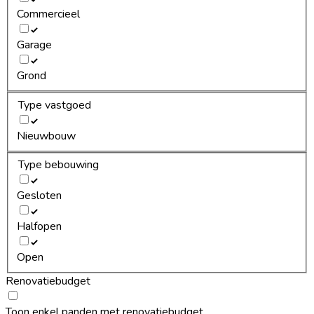
Commercieel
Garage
Grond
Type vastgoed
Nieuwbouw
Type bebouwing
Gesloten
Halfopen
Open
Renovatiebudget
Toon enkel panden met renovatiebudget