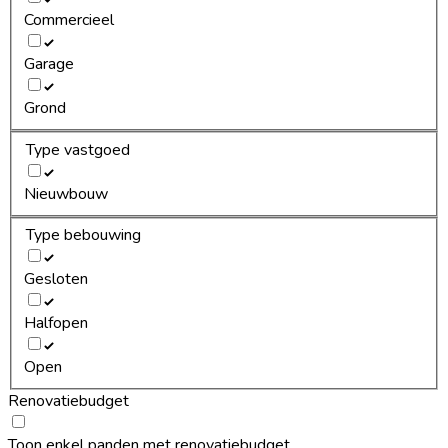
Commercieel
Garage
Grond
Type vastgoed
Nieuwbouw
Type bebouwing
Gesloten
Halfopen
Open
Renovatiebudget
Toon enkel panden met renovatiebudget