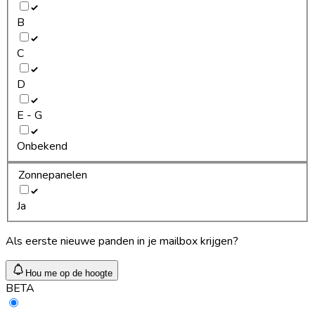
B
C
D
E - G
Onbekend
Zonnepanelen
Ja
Als eerste nieuwe panden in je mailbox krijgen?
Hou me op de hoogte
BETA