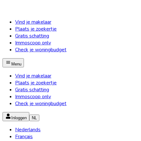
Vind je makelaar
Plaats je zoekertje
Gratis schatting
Immoscoop only
Check je woningbudget
Menu
Vind je makelaar
Plaats je zoekertje
Gratis schatting
Immoscoop only
Check je woningbudget
Inloggen
NL
Nederlands
Français