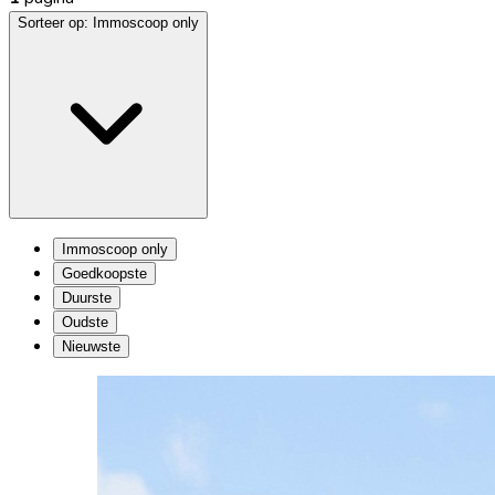
Sorteer op:
Immoscoop only
Immoscoop only
Goedkoopste
Duurste
Oudste
Nieuwste