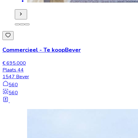
Commercieel
-
Te koop
Bever
€ 695.000
Plaats 44
1547 Bever
560
560