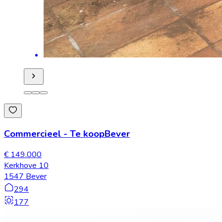
Commercieel
-
Te koop
Bever
€ 149.000
Kerkhove 10
1547 Bever
294
177