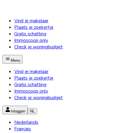
Vind je makelaar
Plaats je zoekertje
Gratis schatting
Immoscoop only
Check je woningbudget
Menu
Vind je makelaar
Plaats je zoekertje
Gratis schatting
Immoscoop only
Check je woningbudget
Inloggen
NL
Nederlands
Français