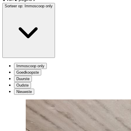
Sorteer op:
Immoscoop only
Immoscoop only
Goedkoopste
Duurste
Oudste
Nieuwste