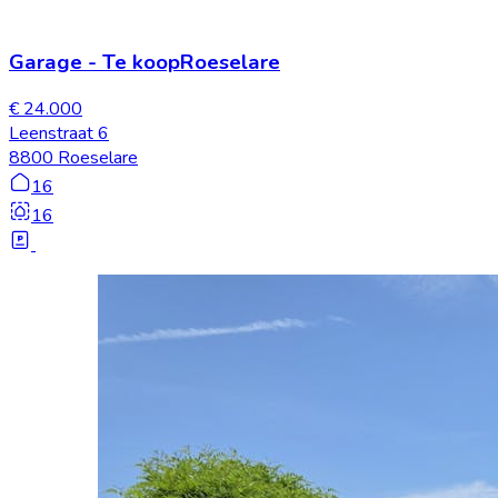
Garage
-
Te koop
Roeselare
€ 24.000
Leenstraat 6
8800 Roeselare
16
16