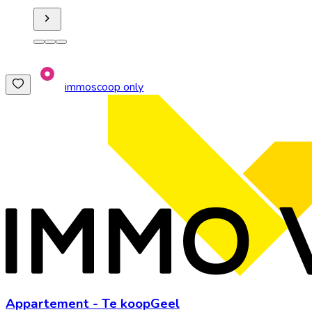
immoscoop only
Appartement
-
Te koop
Geel