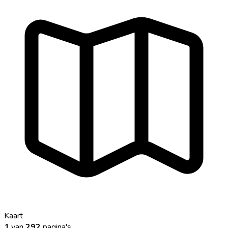
Kaart
1
van
292
pagina's