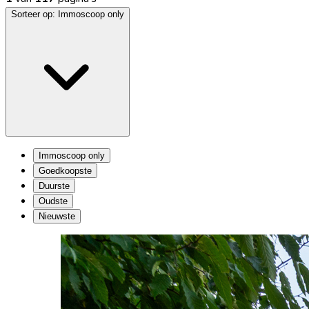
Sorteer op:
Immoscoop only
Immoscoop only
Goedkoopste
Duurste
Oudste
Nieuwste