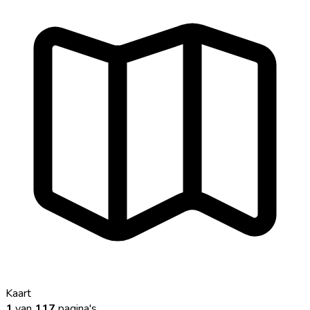
Kaart
1
van
117
pagina's