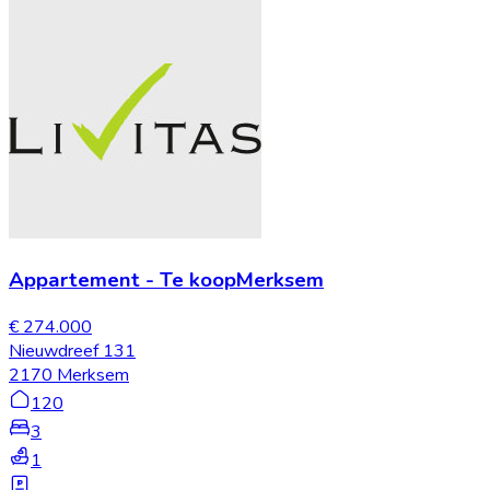
Appartement
-
Te koop
Merksem
€ 274.000
Nieuwdreef 131
2170 Merksem
120
3
1