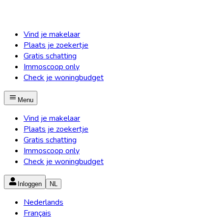
Vind je makelaar
Plaats je zoekertje
Gratis schatting
Immoscoop only
Check je woningbudget
Menu
Vind je makelaar
Plaats je zoekertje
Gratis schatting
Immoscoop only
Check je woningbudget
Inloggen
NL
Nederlands
Français