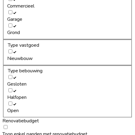
Commercieel
Garage
Grond
Type vastgoed
Nieuwbouw
Type bebouwing
Gesloten
Halfopen
Open
Renovatiebudget
Toon enkel panden met renovatiebudget