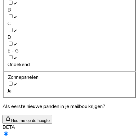
B
C
D
E - G
Onbekend
Zonnepanelen
Ja
Als eerste nieuwe panden in je mailbox krijgen?
Hou me op de hoogte
BETA