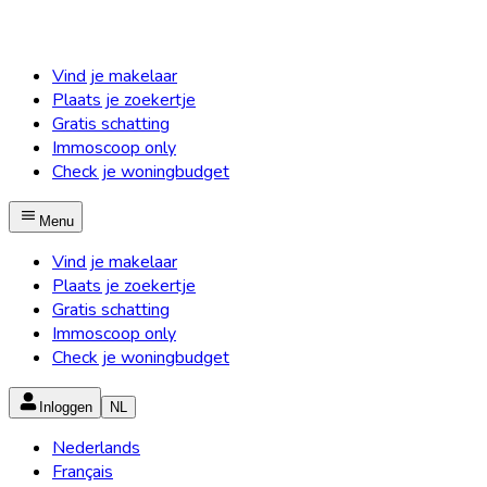
Vind je makelaar
Plaats je zoekertje
Gratis schatting
Immoscoop only
Check je woningbudget
Menu
Vind je makelaar
Plaats je zoekertje
Gratis schatting
Immoscoop only
Check je woningbudget
Inloggen
NL
Nederlands
Français