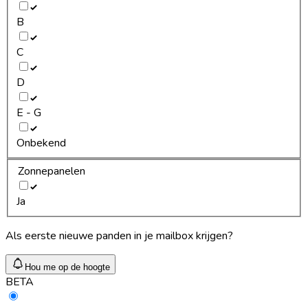
B
C
D
E - G
Onbekend
Zonnepanelen
Ja
Als eerste nieuwe panden in je mailbox krijgen?
Hou me op de hoogte
BETA