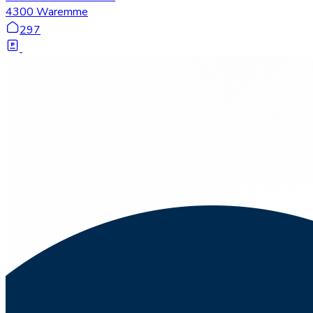
4300 Waremme
297