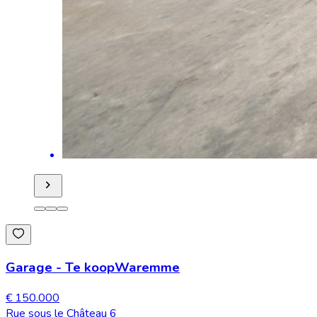
Garage
-
Te koop
Waremme
€ 150.000
Rue sous le Château 6