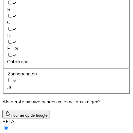
B
C
D
E - G
Onbekend
Zonnepanelen
Ja
Als eerste nieuwe panden in je mailbox krijgen?
Hou me op de hoogte
BETA