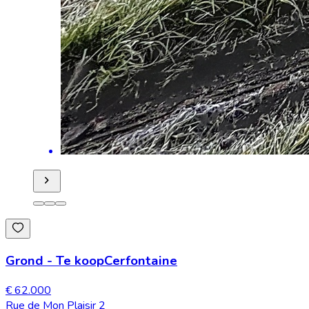
Grond
-
Te koop
Cerfontaine
€ 62.000
Rue de Mon Plaisir 2