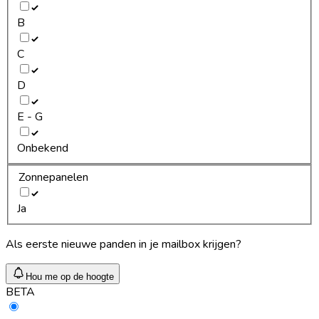
B
C
D
E - G
Onbekend
Zonnepanelen
Ja
Als eerste nieuwe panden in je mailbox krijgen?
Hou me op de hoogte
BETA