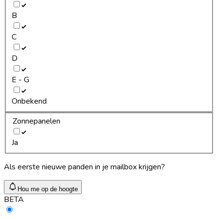
B
C
D
E - G
Onbekend
Zonnepanelen
Ja
Als eerste nieuwe panden in je mailbox krijgen?
Hou me op de hoogte
BETA