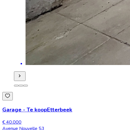
Garage
-
Te koop
Etterbeek
€ 40.000
Avenue Nouvelle 53