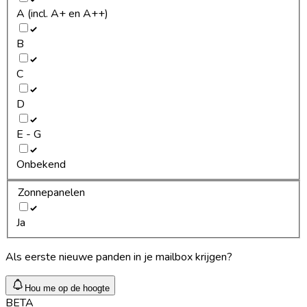
A (incl. A+ en A++)
B
C
D
E - G
Onbekend
Zonnepanelen
Ja
Als eerste nieuwe panden in je mailbox krijgen?
Hou me op de hoogte
BETA