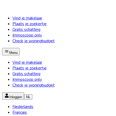
Vind je makelaar
Plaats je zoekertje
Gratis schatting
Immoscoop only
Check je woningbudget
Menu
Vind je makelaar
Plaats je zoekertje
Gratis schatting
Immoscoop only
Check je woningbudget
Inloggen
NL
Nederlands
Français