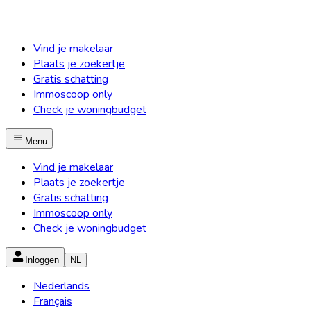
Vind je makelaar
Plaats je zoekertje
Gratis schatting
Immoscoop only
Check je woningbudget
Menu
Vind je makelaar
Plaats je zoekertje
Gratis schatting
Immoscoop only
Check je woningbudget
Inloggen
NL
Nederlands
Français