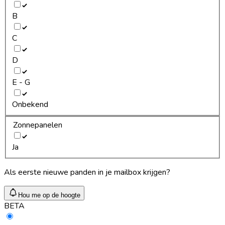
B
C
D
E - G
Onbekend
Zonnepanelen
Ja
Als eerste nieuwe panden in je mailbox krijgen?
Hou me op de hoogte
BETA