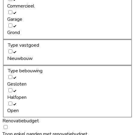
Commercieel
Garage
Grond
Type vastgoed
Nieuwbouw
Type bebouwing
Gesloten
Halfopen
Open
Renovatiebudget
Toon enkel panden met renovatiebudget