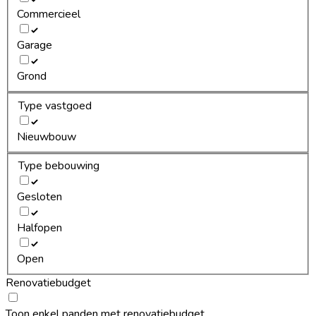
Commercieel
Garage
Grond
Type vastgoed
Nieuwbouw
Type bebouwing
Gesloten
Halfopen
Open
Renovatiebudget
Toon enkel panden met renovatiebudget