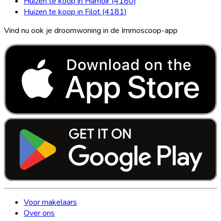
Huizen te koop in Hamoir (4180)
Huizen te koop in Filot (4181)
Vind nu ook je droomwoning in de Immoscoop-app
Voor makelaars
Over ons