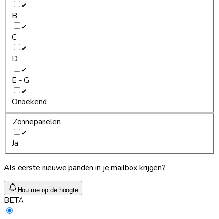
B
C
D
E - G
Onbekend
Zonnepanelen
Ja
Als eerste nieuwe panden in je mailbox krijgen?
Hou me op de hoogte
BETA