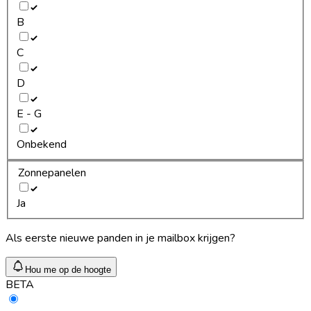
B
C
D
E - G
Onbekend
Zonnepanelen
Ja
Als eerste nieuwe panden in je mailbox krijgen?
Hou me op de hoogte
BETA